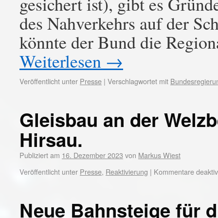
gesichert ist), gibt es Grün
des Nahverkehrs auf der Sch
könnte der Bund die Region
Weiterlesen
→
Veröffentlicht unter
Presse
|
Verschlagwortet mit
Bundesregieru
Gleisbau an der Welzb
Hirsau.
Publiziert am
16. Dezember 2023
von
Markus Wiest
Veröffentlicht unter
Presse
,
Reaktivierung
|
Kommentare deaktivi
Neue Bahnsteige für 