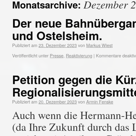
Dezember 
Monatsarchive:
Der neue Bahnübergan
und Ostelsheim.
Publiziert am
23. Dezember 2023
von
Markus Wiest
Veröffentlicht unter
Presse
,
Reaktivierung
|
Kommentare deaktivi
Petition gegen die Kü
Regionalisierungsmitt
Publiziert am
20. Dezember 2023
von
Armin Fenske
Auch wenn die Hermann-Hess
(da Ihre Zukunft durch das