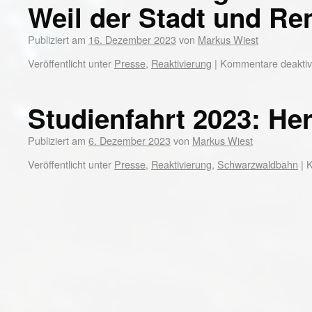
Weil der Stadt und Re
Publiziert am
16. Dezember 2023
von
Markus Wiest
Veröffentlicht unter
Presse
,
Reaktivierung
|
Kommentare deaktivi
Studienfahrt 2023: H
Publiziert am
6. Dezember 2023
von
Markus Wiest
Veröffentlicht unter
Presse
,
Reaktivierung
,
Schwarzwaldbahn
|
K