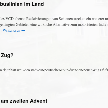
obuslinien im Land
s VCD ebenso Re­akti­vierun­gen von Schienenstrecken ein weiterer un­
gehängten Gebieten eine wirkliche Alternative zum motorisierten Indiv
 …
Weiterlesen
→
n Zug?
en.de/inhalt.weil-der-stadt-ein-politischer-coup-fuer-den-neuen-zug.0f9
 am zweiten Advent