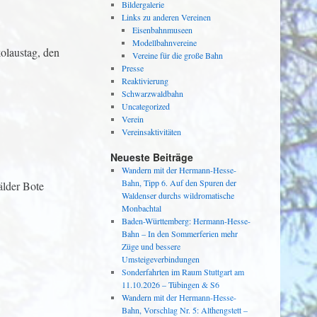
Bildergalerie
Links zu anderen Vereinen
Eisenbahnmuseen
Modellbahnvereine
olaustag, den
Vereine für die große Bahn
Presse
Reaktivierung
Schwarzwaldbahn
Uncategorized
Verein
Vereinsaktivitäten
Neueste Beiträge
Wandern mit der Hermann-Hesse-
Bahn, Tipp 6. Auf den Spuren der
älder Bote
Waldenser durchs wildromatische
Monbachtal
Baden-Württemberg: Hermann-Hesse-
Bahn – In den Sommerferien mehr
Züge und bessere
Umsteigeverbindungen
Sonderfahrten im Raum Stuttgart am
11.10.2026 – Tübingen & S6
Wandern mit der Hermann-Hesse-
Bahn, Vorschlag Nr. 5: Althengstett –