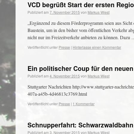
VCD begrüßt Start der ersten Regi
Publiziert am
7. November 2015
von
Markus Wiest
„Ergänzend zu diesem Förderprogramm seien aus Sicht de
Baustein, um in den bisher vom öffentlichen Ver­kehr ab
nicht nur im Freizeitverkehr anbieten zu kön­nen. Dazu
Veröffentlicht unter
Presse
|
Hinterlasse einen Kommentar
Ein politischer Coup für den neue
Publiziert am
4. November 2015
von
Markus Wiest
Stuttgarter Nachrichten http://www.stuttgarter-nachricht
407a-a45b-4d46813c3769.html
Veröffentlicht unter
Presse
|
1 Kommentar
Schnupperfahrt: Schwarzwaldbahn
Publiziert am
3. November 2015
von
Markus Wiest