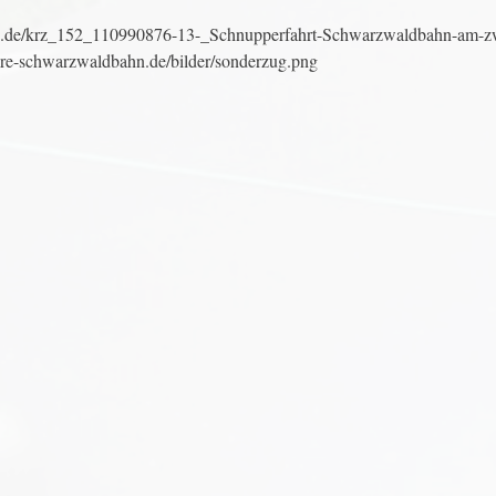
e.de/krz_152_110990876-13-_Schnupperfahrt-Schwarzwaldbahn-am-z
re-schwarzwaldbahn.de/bilder/sonderzug.png