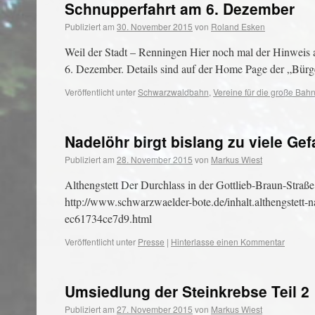
Schnupperfahrt am 6. Dezember
Publiziert am
30. November 2015
von
Roland Esken
Weil der Stadt – Renningen Hier noch mal der Hinweis 
6. Dezember. Details sind auf der Home Page der „Bü
Veröffentlicht unter
Schwarzwaldbahn
,
Vereine für die große Bah
Nadelöhr birgt bislang zu viele Ge
Publiziert am
28. November 2015
von
Markus Wiest
Althengstett Der Durchlass in der Gottlieb-Braun-Straße
http://www.schwarzwaelder-bote.de/inhalt.althengstett-
ec61734ce7d9.html
Veröffentlicht unter
Presse
|
Hinterlasse einen Kommentar
Umsiedlung der Steinkrebse Teil 2
Publiziert am
27. November 2015
von
Markus Wiest