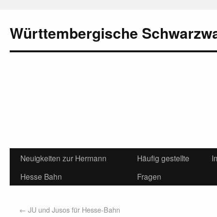
Württembergische Schwarzw
Neuigkeiten zur Hermann
Häufig gestellte
I
Hesse Bahn
Fragen
←
JU und Jusos für Hesse-Bahn