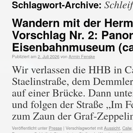
Schleif
Schlagwort-Archive:
Wandern mit der Her
Vorschlag Nr. 2: Pano
Eisenbahnmuseum (ca.
Publiziert am
2. Juli 2026
von
Armin Fenske
Wir verlassen die HHB in 
Staelinstraße, dem Demmle
auf einer Brücke. Dann unt
und folgen der Straße „Im Fe
zum Zaun der Graf-Zeppel
Veröffentlicht unter
Presse
|
Verschlagwortet mit
Aussicht
,
Calw