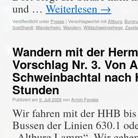
und …
Weiterlesen
→
Veröffentlicht unter
Presse
|
Verschlagwortet mit
Altburg
,
Burgru
Speßhardt
,
Wanderheim
,
Wandern
,
Wildschweingehege
,
Zavels
Wandern mit der Her
Vorschlag Nr. 3. Von 
Schweinbachtal nach H
Stunden
Publiziert am
9. Juli 2026
von
Armin Fenske
Wir fahren mit der HHB bis
Bussen der Linien 630.1 ode
„Altburg Lamm“. Wir gehen 