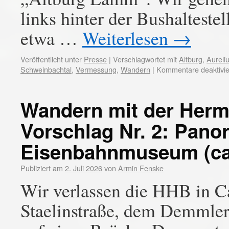
links hinter der Bushaltestel
etwa …
Weiterlesen
→
Veröffentlicht unter
Presse
|
Verschlagwortet mit
Altburg
,
Aureli
Schweinbachtal
,
Vermessung
,
Wandern
|
Kommentare deaktivie
Wandern mit der Her
Vorschlag Nr. 2: Pano
Eisenbahnmuseum (ca.
Publiziert am
2. Juli 2026
von
Armin Fenske
Wir verlassen die HHB in 
Staelinstraße, dem Demmle