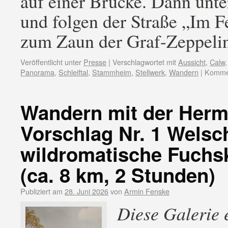
auf einer Brücke. Dann unt
und folgen der Straße „Im Fe
zum Zaun der Graf-Zeppel
Veröffentlicht unter
Presse
|
Verschlagwortet mit
Aussicht
,
Calw
Panorama
,
Schleiftal
,
Stammheim
,
Stellwerk
,
Wandern
|
Kommen
Wandern mit der Her
Vorschlag Nr. 1 Welsc
wildromatische Fuchsk
(ca. 8 km, 2 Stunden)
Publiziert am
28. Juni 2026
von
Armin Fenske
Diese Galerie 