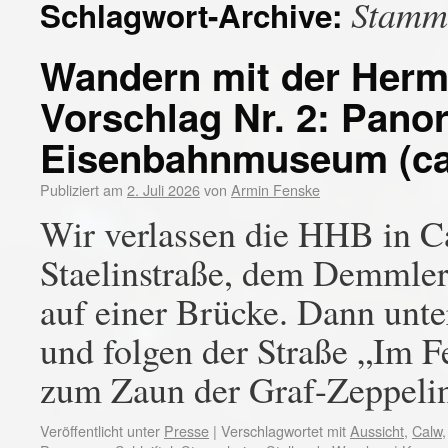
Stamm
Schlagwort-Archive:
Wandern mit der Her
Vorschlag Nr. 2: Pano
Eisenbahnmuseum (ca.
Publiziert am
2. Juli 2026
von
Armin Fenske
Wir verlassen die HHB in 
Staelinstraße, dem Demmle
auf einer Brücke. Dann unt
und folgen der Straße „Im Fe
zum Zaun der Graf-Zeppel
Veröffentlicht unter
Presse
|
Verschlagwortet mit
Aussicht
,
Calw