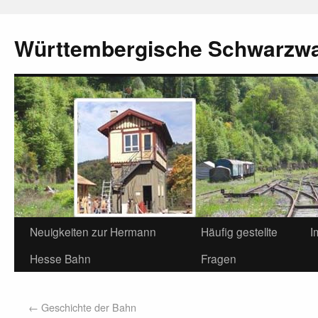
Württembergische Schwarzw
Neuigkeiten zur Hermann
Häufig gestellte
I
Hesse Bahn
Fragen
←
Geschichte der Bahn