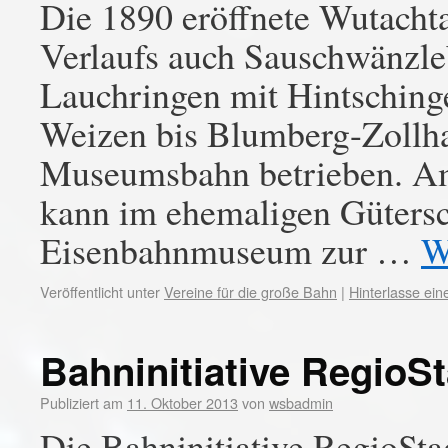
Die 1890 eröffnete Wutacht
Verlaufs auch Sauschwänzle
Lauchringen mit Hintsching
Weizen bis Blumberg-Zollha
Museumsbahn betrieben. A
kann im ehemaligen Güters
Eisenbahnmuseum zur …
W
Veröffentlicht unter
Vereine für die große Bahn
|
Hinterlasse ei
Bahninitiative RegioS
Publiziert am
11. Oktober 2013
von
wsbadmin
Die Bahninitiative RegioStad