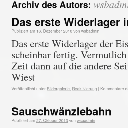
wsbadm
Archiv des Autors:
Das erste Widerlager i
Publiziert am
16. Dezember 2018
von
wsbadmin
Das erste Widerlager der E
scheinbar fertig. Vermutlich
Zeit dann auf die andere Se
Wiest
Veröffentlicht unter
Bildergalerie
,
Reaktivierung
|
Kommentare dea
Sauschwänzlebahn
Publiziert am
27. Oktober 2013
von
wsbadmin