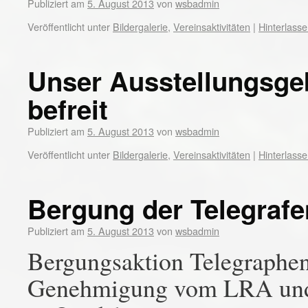
Publiziert am
5. August 2013
von
wsbadmin
Veröffentlicht unter
Bildergalerie
,
Vereinsaktivitäten
|
Hinterlass
Unser Ausstellungsge
befreit
Publiziert am
5. August 2013
von
wsbadmin
Veröffentlicht unter
Bildergalerie
,
Vereinsaktivitäten
|
Hinterlass
Bergung der Telegraf
Publiziert am
5. August 2013
von
wsbadmin
Bergungsaktion Telegraphe
Genehmigung vom LRA und