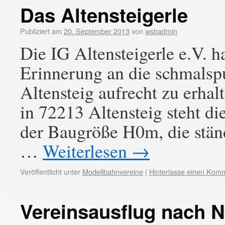
Das Altensteigerle
Publiziert am
20. September 2013
von
wsbadmin
Die IG Altensteigerle e.V. 
Erinnerung an die schmalsp
Altensteig aufrecht zu erhal
in 72213 Altensteig steht d
der Baugröße H0m, die ständ
…
Weiterlesen
→
Veröffentlicht unter
Modellbahnvereine
|
Hinterlasse einen Kom
Vereinsausflug nach N