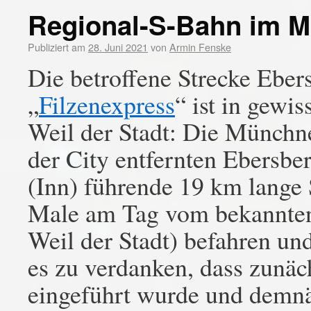
Regional-S-Bahn im 
Publiziert am
28. Juni 2021
von
Armin Fenske
Die betroffene Strecke Eber
„
Filzenexpress
“ ist in gewi
Weil der Stadt: Die Münchn
der City entfernten Ebersbe
(Inn) führende 19 km lange
Male am Tag vom bekannten 
Weil der Stadt) befahren und 
es zu verdanken, dass zunäc
eingeführt wurde und demnä