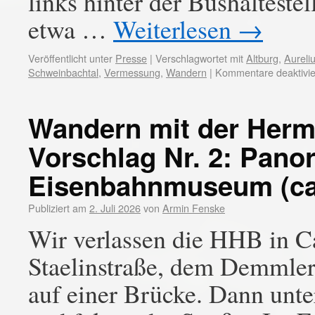
links hinter der Bushaltestel
etwa …
Weiterlesen
→
Veröffentlicht unter
Presse
|
Verschlagwortet mit
Altburg
,
Aureli
Schweinbachtal
,
Vermessung
,
Wandern
|
Kommentare deaktivie
Wandern mit der Her
Vorschlag Nr. 2: Pano
Eisenbahnmuseum (ca.
Publiziert am
2. Juli 2026
von
Armin Fenske
Wir verlassen die HHB in 
Staelinstraße, dem Demmle
auf einer Brücke. Dann unt