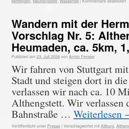
Möttlingen
,
Neuhengstett
,
Wasserfall
|
Kommentare deaktiviert
Wandern mit der Her
Vorschlag Nr. 5: Althe
Heumaden, ca. 5km, 1
Publiziert am
23. Juli 2026
von
Armin Fenske
Wir fahren von Stuttgart mi
Stadt und steigen dort in 
verlassen wir nach ca. 10 
Althengstett. Wir verlassen
Bahnstraße …
Weiterlesen
Veröffentlicht unter
Presse
|
Verschlagwortet mit
Altburg
,
Althen