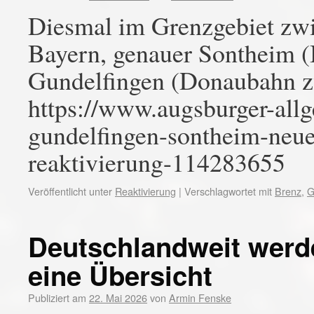
Diesmal im Grenzgebiet zw
Bayern, genauer Sontheim (
Gundelfingen (Donaubahn 
https://www.augsburger-allg
gundelfingen-sontheim-neue
reaktivierung-114283655
Veröffentlicht unter
Reaktivierung
|
Verschlagwortet mit
Brenz
,
G
Deutschlandweit werde
eine Übersicht
Publiziert am
22. Mai 2026
von
Armin Fenske