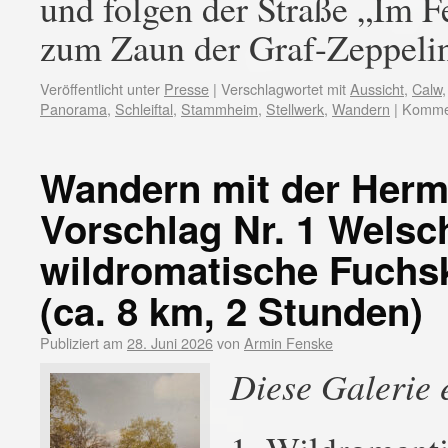
und folgen der Straße „Im Fe
zum Zaun der Graf-Zeppel
Veröffentlicht unter
Presse
|
Verschlagwortet mit
Aussicht
,
Calw
Panorama
,
Schleiftal
,
Stammheim
,
Stellwerk
,
Wandern
|
Kommen
Wandern mit der Her
Vorschlag Nr. 1 Welsc
wildromatische Fuchsk
(ca. 8 km, 2 Stunden)
Publiziert am
28. Juni 2026
von
Armin Fenske
Diese Galerie 