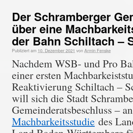
Der Schramberger Gem
über eine Machbarkeit
der Bahn Schiltach –
Publiziert am
10. Dezember 2021
von
Armin Fenske
Nachdem WSB- und Pro Bah
einer ersten Machbarkeistst
Reaktivierung Schiltach – Sc
will sich die Stadt Schrambe
Gemeinderatsbeschluss – an
Machbarkeitsstudie
des Land
Land Baden-Württemberg för