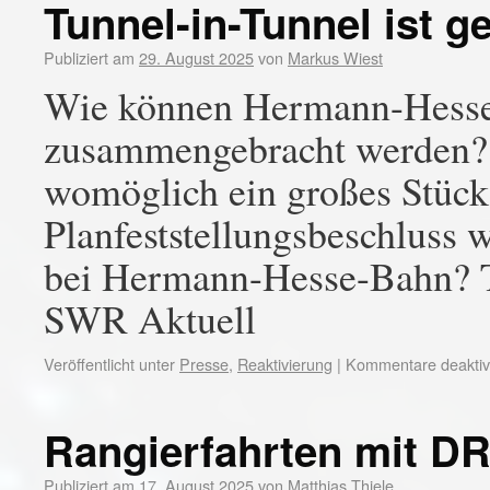
Tunnel-in-Tunnel ist 
Publiziert am
29. August 2025
von
Markus Wiest
Wie können Hermann-Hesse
zusammengebracht werden? I
womöglich ein großes Stück 
Planfeststellungsbeschluss
bei Hermann-Hesse-Bahn? T
SWR Aktuell
Veröffentlicht unter
Presse
,
Reaktivierung
|
Kommentare deaktivi
Rangierfahrten mit D
Publiziert am
17. August 2025
von
Matthias Thiele