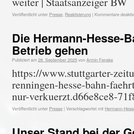
weiter | Staatsanzeiger BW
Veröffentlicht unter
Presse
,
Reaktivierung
|
Kommentare deaktivi
Die Hermann-Hesse-Ba
Betrieb gehen
Publiziert am
28. September 2025
von
Armin Fenske
https://www.stuttgarter-zeit
renningen-hesse-bahn-faehrt
nur-verkuerzt.d66e8ce8-71
Veröffentlicht unter
Presse
|
Verschlagwortet mit
Hermann-Hess
Unser Stand bei der 