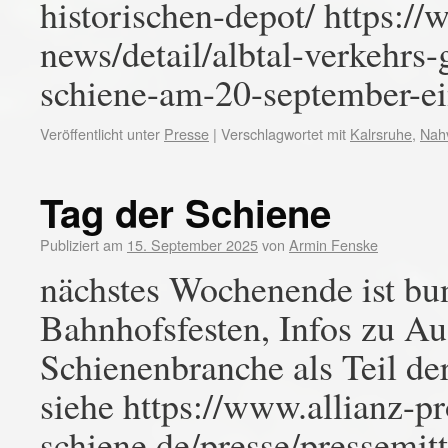
historischen-depot/ https:
news/detail/albtal-verkehrs-
schiene-am-20-september-ei
Veröffentlicht unter
Presse
|
Verschlagwortet mit
Kalrsruhe
,
Nah
Tag der Schiene
Publiziert am
15. September 2025
von
Armin Fenske
nächstes Wochenende ist bu
Bahnhofsfesten, Infos zu Au
Schienenbranche als Teil de
siehe https://www.allianz-pr
schiene.de/presse/pressemit