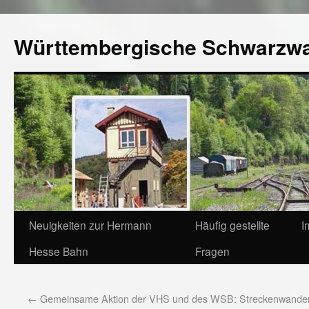
Württembergische Schwarzw
Neuigkeiten zur Hermann
Häufig gestellte
I
Hesse Bahn
Fragen
←
Gemeinsame Aktion der VHS und des WSB: Streckenwande