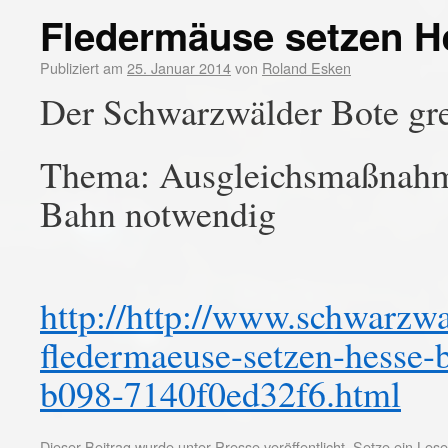
Fledermäuse setzen H
Publiziert am
25. Januar 2014
von
Roland Esken
Der Schwarzwälder Bote gre
Thema: Ausgleichsmaßnahme
Bahn notwendig
http://http://www.schwarzwa
fledermaeuse-setzen-hesse
b098-7140f0ed32f6.html
Dieser Beitrag wurde unter
Presse
veröffentlicht. Setze ein Le