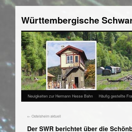
Württembergische Schwa
Neuigkeiten zur Hermann Hesse Bahn
Häufig gestellte Fr
←
Ostelsheim aktuell
Der SWR berichtet über die Schön