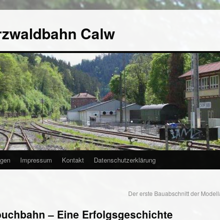
rzwaldbahn Calw
agen
Impressum
Kontakt
Datenschutzerklärung
Der erste Bauabschnitt der Modella
buchbahn – Eine Erfolgsgeschichte