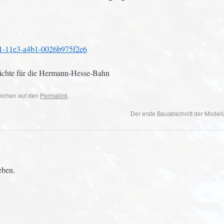
71-11e3-a4b1-0026b975f2e6
chichte für die Hermann-Hesse-Bahn
zeichen auf den
Permalink
.
Der erste Bauabschnitt der Modella
eben.