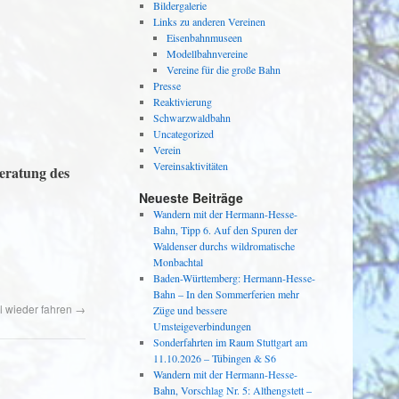
Bildergalerie
Links zu anderen Vereinen
Eisenbahnmuseen
Modellbahnvereine
Vereine für die große Bahn
Presse
Reaktivierung
Schwarzwaldbahn
Uncategorized
Verein
Vereinsaktivitäten
ratung des
Neueste Beiträge
Wandern mit der Hermann-Hesse-
Bahn, Tipp 6. Auf den Spuren der
Waldenser durchs wildromatische
Monbachtal
Baden-Württemberg: Hermann-Hesse-
Bahn – In den Sommerferien mehr
l wieder fahren
→
Züge und bessere
Umsteigeverbindungen
Sonderfahrten im Raum Stuttgart am
11.10.2026 – Tübingen & S6
Wandern mit der Hermann-Hesse-
Bahn, Vorschlag Nr. 5: Althengstett –