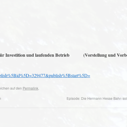
ür Investition und laufenden Betrieb
(Vorstellung und Vorbe
ublish%5Bid%5D=329477&publish%5Bstart%5D=
zeichen auf den
Permalink
.
n
Episode: Die Hermann Hesse Bahn sol