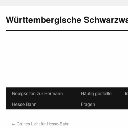
Württembergische Schwarzw
Neuigkeiten zur Hermann
Häufig gestellte
I
Hesse Bahn
Fragen
←
Grünes Licht für Hesse-Bahn