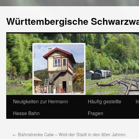
Württembergische Schwarzw
Neuigkeiten zur Hermann
Häufig gestellte
I
Hesse Bahn
Fragen
←
Bahnstrecke Calw – Weil der Stadt in den 80er Jahren.