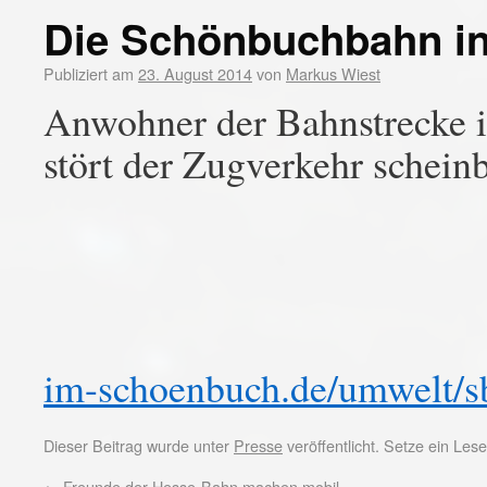
Die Schönbuchbahn in
Publiziert am
23. August 2014
von
Markus Wiest
Anwohner der Bahnstrecke 
stört der Zugverkehr schein
im-schoenbuch.de/umwelt/s
Dieser Beitrag wurde unter
Presse
veröffentlicht. Setze ein Le
←
Freunde der Hesse-Bahn machen mobil