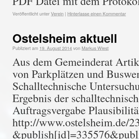
PDF Datei mit dem Protokol
Veröffentlicht unter
Verein
|
Hinterlasse einen Kommentar
Ostelsheim aktuell
Publiziert am
19. August 2014
von
Markus Wiest
Aus dem Gemeinderat Artik
von Parkplätzen und Buswe
Schalltechnische Untersuc
Ergebnis der schalltechnisc
Auftragsvergabe Plausibilit
http://www.ostelsheim.d
&publish[id]=335576&publi