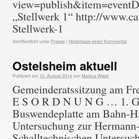
view=publish&item=event
„Stellwerk 1“ http://www.
Stellwerk-1
Veröffentlicht unter
Presse
|
Hinterlasse einen Kommentar
Ostelsheim aktuell
Publiziert am
12. August 2014
von
Markus Wiest
Gemeinderatssitzung am Fre
E S O R D N U N G … 1. Ge
Buswendeplatte am Bahn-Hal
Untersuchung zur Hermann-
Schalltechnischen Untersuc