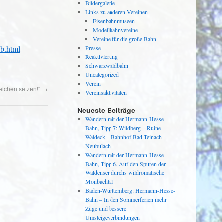
Bildergalerie
Links zu anderen Vereinen
Eisenbahnmuseen
Modellbahnvereine
Vereine für die große Bahn
bb.html
Presse
Reaktivierung
Schwarzwaldbahn
Uncategorized
Verein
Zeichen setzen!“
→
Vereinsaktivitäten
Neueste Beiträge
Wandern mit der Hermann-Hesse-
Bahn, Tipp 7: Wildberg – Ruine
Waldeck – Bahnhof Bad Teinach-
Neubulach
Wandern mit der Hermann-Hesse-
Bahn, Tipp 6. Auf den Spuren der
Waldenser durchs wildromatische
Monbachtal
Baden-Württemberg: Hermann-Hesse-
Bahn – In den Sommerferien mehr
Züge und bessere
Umsteigeverbindungen