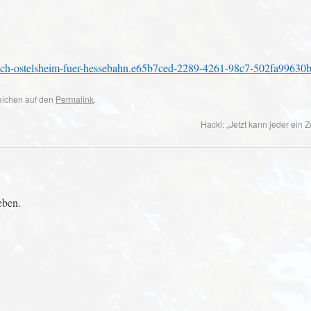
auch-ostelsheim-fuer-hessebahn.e65b7ced-2289-4261-98c7-502fa99630
zeichen auf den
Permalink
.
Hackl: „Jetzt kann jeder ein 
eben.