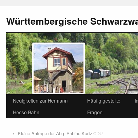
Württembergische Schwarzw
Neuigkeiten zur Hermann
Häufig gestellte
I
Hesse Bahn
Fragen
←
Kleine Anfrage der Abg. Sabine Kurtz CDU