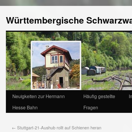
Württembergische Schwarzw
Neuigkeiten zur Hermann
Häufig gestellte
I
Hesse Bahn
Fragen
←
Stuttgart-21-Aushub rollt auf Schienen heran