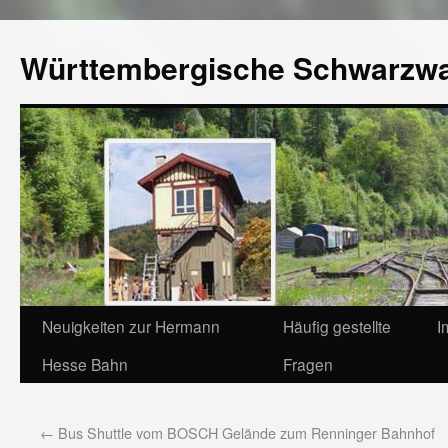
Württembergische Schwarzw
Neuigkeiten zur Hermann
Häufig gestellte
I
Hesse Bahn
Fragen
←
Bus Shuttle vom BOSCH Gelände zum Renninger Bahnhof