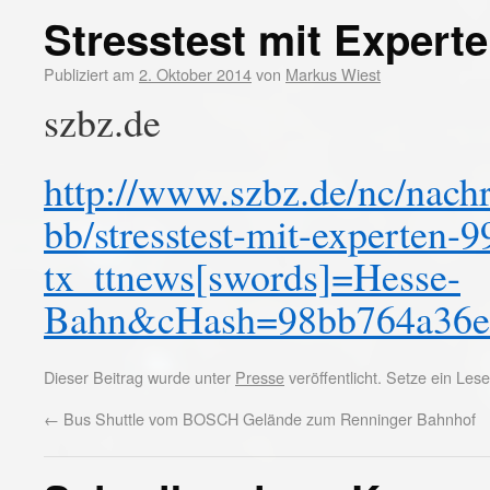
Stresstest mit Expert
Publiziert am
2. Oktober 2014
von
Markus Wiest
szbz.de
http://www.szbz.de/nc/nachr
bb/stresstest-mit-experten-
tx_ttnews[swords]=Hesse-
Bahn&cHash=98bb764a36e
Dieser Beitrag wurde unter
Presse
veröffentlicht. Setze ein Le
←
Bus Shuttle vom BOSCH Gelände zum Renninger Bahnhof