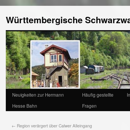
Württembergische Schwarzw
Neuigkeiten zur Hermann
Häufig gestellte
I
Hesse Bahn
Fragen
←
Region verärgert über Calwer Alleingang