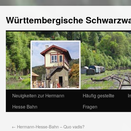
Württembergische Schwarzw
Neuigkeiten zur Hermann
Häufig gestellte
I
Hesse Bahn
Fragen
←
Hermann-Hesse-Bahn – Quo vadis?