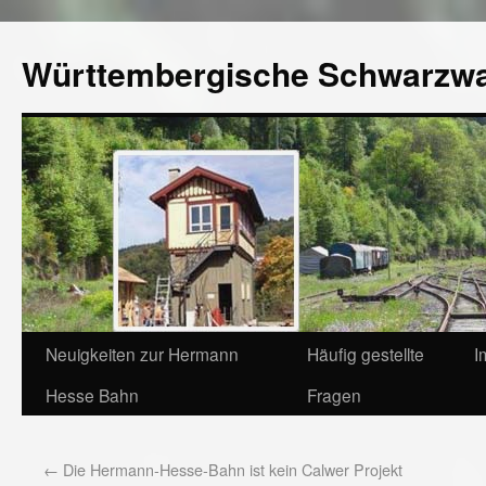
Württembergische Schwarzw
Neuigkeiten zur Hermann
Häufig gestellte
I
Hesse Bahn
Fragen
←
Die Hermann-Hesse-Bahn ist kein Calwer Projekt