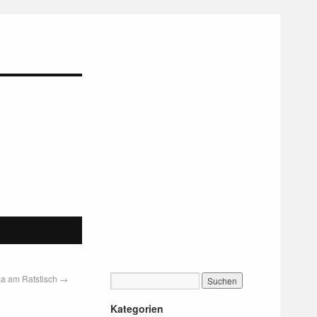
a am Ratstisch
→
Kategorien