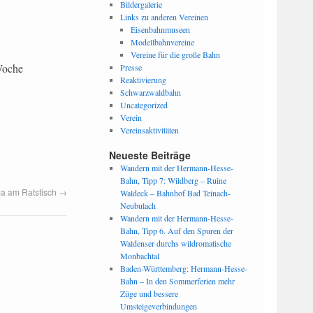
Bildergalerie
Links zu anderen Vereinen
Eisenbahnmuseen
Modellbahnvereine
Vereine für die große Bahn
Woche
Presse
Reaktivierung
Schwarzwaldbahn
Uncategorized
Verein
Vereinsaktivitäten
Neueste Beiträge
Wandern mit der Hermann-Hesse-
Bahn, Tipp 7: Wildberg – Ruine
a am Ratstisch
→
Waldeck – Bahnhof Bad Teinach-
Neubulach
Wandern mit der Hermann-Hesse-
Bahn, Tipp 6. Auf den Spuren der
Waldenser durchs wildromatische
Monbachtal
Baden-Württemberg: Hermann-Hesse-
Bahn – In den Sommerferien mehr
Züge und bessere
Umsteigeverbindungen