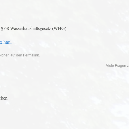
h § 68 Wasserhaushaltsgesetz (WHG)
x.html
zeichen auf den
Permalink
.
Viele Fragen 
eben.