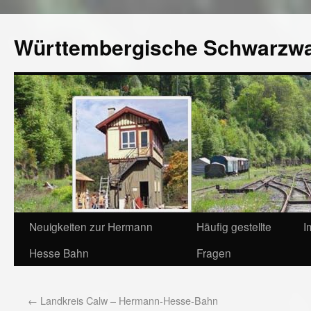
Württembergische Schwarzw
Neuigkeiten zur Hermann
Häufig gestellte
I
Hesse Bahn
Fragen
←
Landkreis Calw – Hermann-Hesse-Bahn