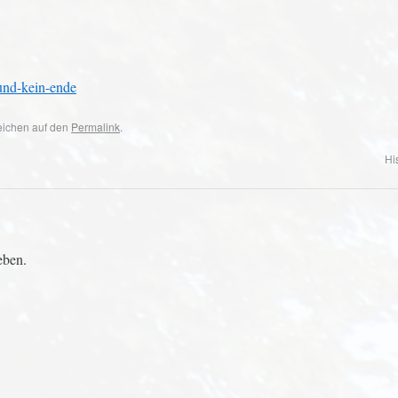
-und-kein-ende
zeichen auf den
Permalink
.
Hi
eben.