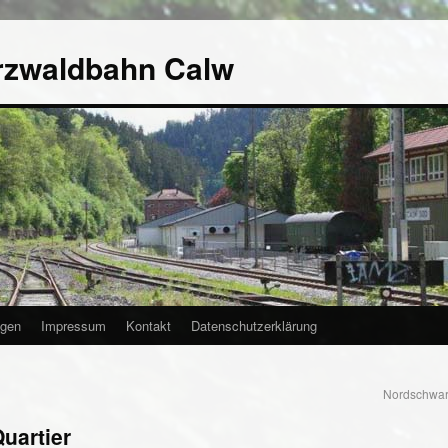
rzwaldbahn Calw
agen
Impressum
Kontakt
Datenschutzerklärung
Nordschwar
uartier