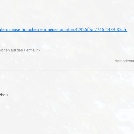
ledermaeuse-brauchen-ein-neues-quartier.42926f5c-7746-4439-85cb-
zeichen auf den
Permalink
.
Nordschwar
eben.