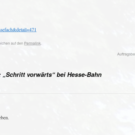
ssefach&detail=471
zeichen auf den
Permalink
.
Auftragsb
„Schritt vorwärts“ bei Hesse-Bahn
eben.