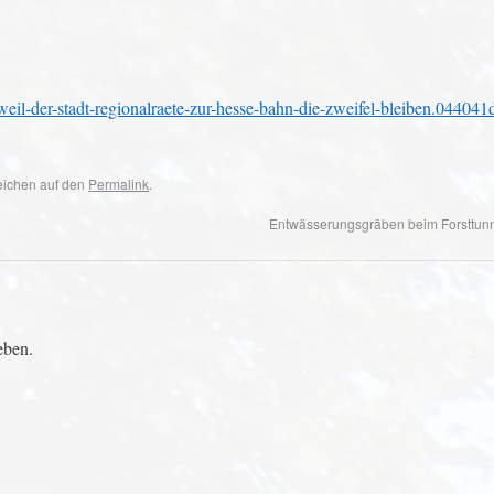
weil-der-stadt-regionalraete-zur-hesse-bahn-die-zweifel-bleiben.04404
zeichen auf den
Permalink
.
Entwässerungsgräben beim Forsttun
eben.