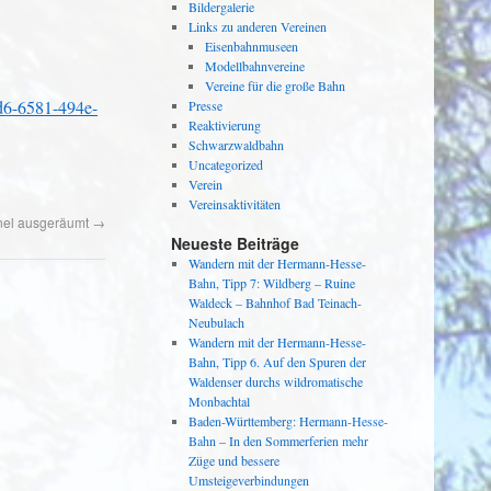
Bildergalerie
Links zu anderen Vereinen
Eisenbahnmuseen
Modellbahnvereine
Vereine für die große Bahn
1d6-6581-494e-
Presse
Reaktivierung
Schwarzwaldbahn
Uncategorized
Verein
Vereinsaktivitäten
nel ausgeräumt
→
Neueste Beiträge
Wandern mit der Hermann-Hesse-
Bahn, Tipp 7: Wildberg – Ruine
Waldeck – Bahnhof Bad Teinach-
Neubulach
Wandern mit der Hermann-Hesse-
Bahn, Tipp 6. Auf den Spuren der
Waldenser durchs wildromatische
Monbachtal
Baden-Württemberg: Hermann-Hesse-
Bahn – In den Sommerferien mehr
Züge und bessere
Umsteigeverbindungen