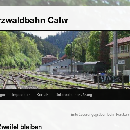
rzwaldbahn Calw
agen
Impressum
Kontakt
Datenschutzerklärung
Entwässerungsgräben beim Forsttun
weifel bleiben