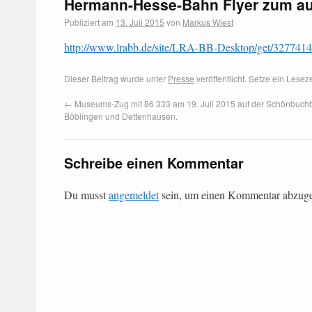
Hermann-Hesse-Bahn Flyer zum a
Publiziert am
13. Juli 2015
von
Markus Wiest
http://www.lrabb.de/site/LRA-BB-Desktop/get/3277414
Dieser Beitrag wurde unter
Presse
veröffentlicht. Setze ein Lese
←
Museums-Zug mit 86 333 am 19. Juli 2015 auf der Schönbuch
Böblingen und Dettenhausen.
Schreibe einen Kommentar
Du musst
angemeldet
sein, um einen Kommentar abzug