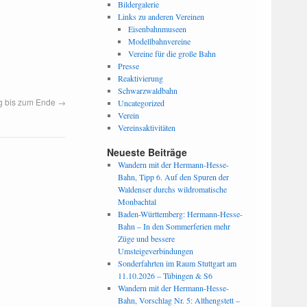
Bildergalerie
Links zu anderen Vereinen
Eisenbahnmuseen
Modellbahnvereine
Vereine für die große Bahn
Presse
Reaktivierung
Schwarzwaldbahn
g bis zum Ende
→
Uncategorized
Verein
Vereinsaktivitäten
Neueste Beiträge
Wandern mit der Hermann-Hesse-
Bahn, Tipp 6. Auf den Spuren der
Waldenser durchs wildromatische
Monbachtal
Baden-Württemberg: Hermann-Hesse-
Bahn – In den Sommerferien mehr
Züge und bessere
Umsteigeverbindungen
Sonderfahrten im Raum Stuttgart am
11.10.2026 – Tübingen & S6
Wandern mit der Hermann-Hesse-
Bahn, Vorschlag Nr. 5: Althengstett –