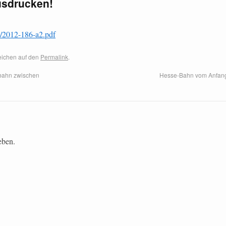
usdrucken!
/2012-186-a2.pdf
zeichen auf den
Permalink
.
bahn zwischen
Hesse-Bahn vom Anfan
eben.