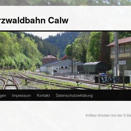
rzwaldbahn Calw
agen
Impressum
Kontakt
Datenschutzerklärung
Kritiker drücken bei der S-