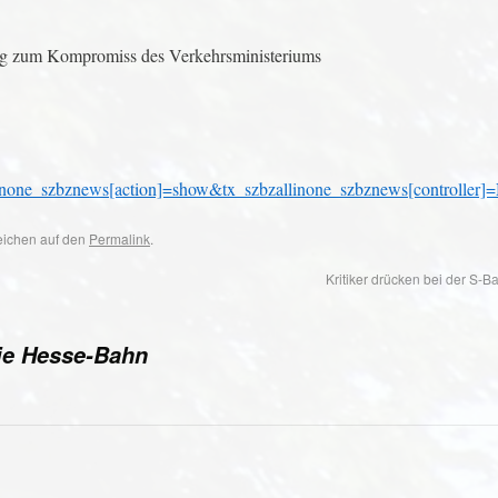
ng zum Kompromiss des Verkehrsministeriums
linone_szbznews[action]=show&tx_szbzallinone_szbznews[controll
zeichen auf den
Permalink
.
Kritiker drücken bei der S-
die Hesse-Bahn