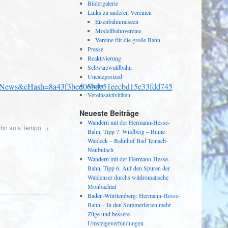
Bildergalerie
Links zu anderen Vereinen
Eisenbahnmuseen
Modellbahnvereine
Vereine für die große Bahn
Presse
Reaktivierung
Schwarzwaldbahn
Uncategorized
er]=News&cHash=8a43f3bed06bde51eecbd15e33fdd745
Verein
Vereinsaktivitäten
Neueste Beiträge
Wandern mit der Hermann-Hesse-
Bahn aufs Tempo
→
Bahn, Tipp 7: Wildberg – Ruine
Waldeck – Bahnhof Bad Teinach-
Neubulach
Wandern mit der Hermann-Hesse-
Bahn, Tipp 6. Auf den Spuren der
Waldenser durchs wildromatische
Monbachtal
Baden-Württemberg: Hermann-Hesse-
Bahn – In den Sommerferien mehr
Züge und bessere
Umsteigeverbindungen