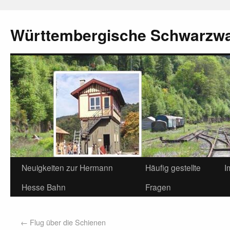
Württembergische Schwarzw
Neuigkeiten zur Hermann
Häufig gestellte
I
Hesse Bahn
Fragen
←
Flug über die Schienen