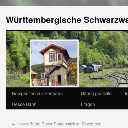
Württembergische Schwarzw
Neuigkeiten zur Hermann
Häufig gestellte
I
Hesse Bahn
Fragen
←
Hesse-Bahn: Erster Spatenstich im Dezember