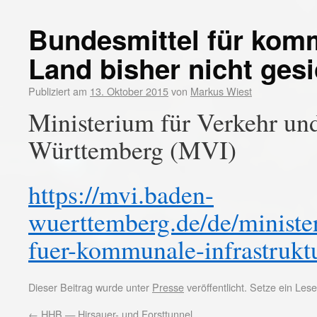
Bundesmittel für komm
Land bisher nicht gesi
Publiziert am
13. Oktober 2015
von
Markus Wiest
Ministerium für Verkehr und
Württemberg (MVI)
https://mvi.baden-
wuerttemberg.de/de/minister
fuer-kommunale-infrastruktu
Dieser Beitrag wurde unter
Presse
veröffentlicht. Setze ein Le
←
HHB — Hirsauer- und Forsttunnel