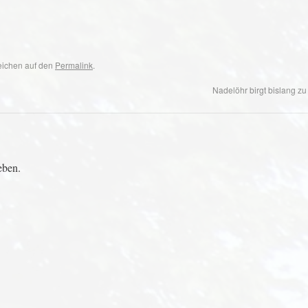
zeichen auf den
Permalink
.
Nadelöhr birgt bislang z
eben.