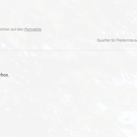
zeichen auf den
Permalink
.
Quartier für Fledermäuse
eben.