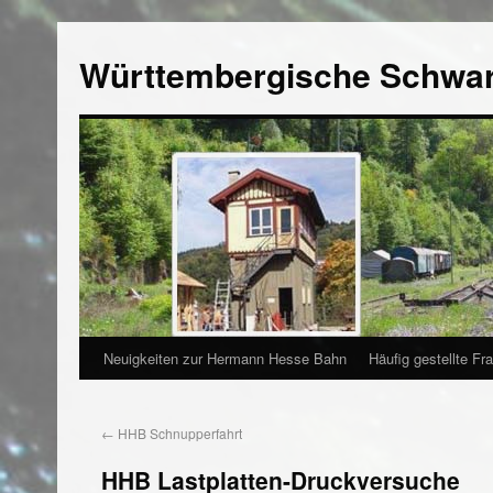
Württembergische Schwa
Neuigkeiten zur Hermann Hesse Bahn
Häufig gestellte Fr
←
HHB Schnupperfahrt
HHB Lastplatten-Druckversuche