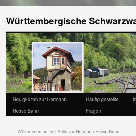
Württembergische Schwarzw
Neuigkeiten zur Hermann
Häufig gestellte
I
Hesse Bahn
Fragen
←
Willkommen auf der Seite zur Hermann-Hesse-Bahn