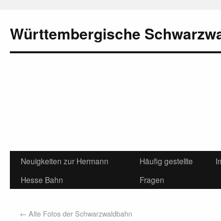
Württembergische Schwarzw
Neuigkeiten zur Hermann
Häufig gestellte
I
Hesse Bahn
Fragen
←
Alte Fotos der Schwarzwaldbahn