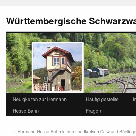
Württembergische Schwarzw
Neuigkeiten zur Hermann
Häufig gestellte
I
Hesse Bahn
Fragen
←
Hermann-Hesse-Bahn in den Landkreisen Calw und Böbling