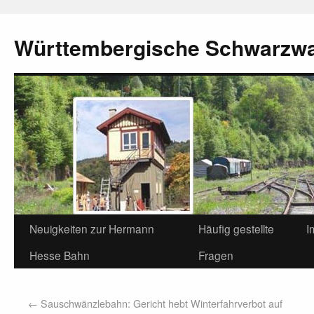
Württembergische Schwarzw
Neuigkeiten zur Hermann
Häufig gestellte
I
Hesse Bahn
Fragen
←
Sauschwänzlebahn: Gericht hebt Winterfahrverbot auf