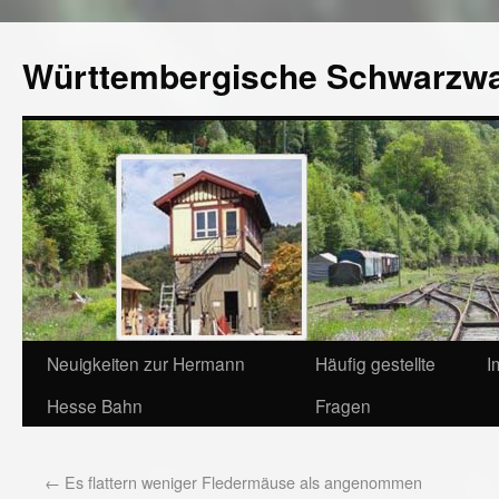
Württembergische Schwarzw
Neuigkeiten zur Hermann
Häufig gestellte
I
Hesse Bahn
Fragen
←
Es flattern weniger Fledermäuse als angenommen