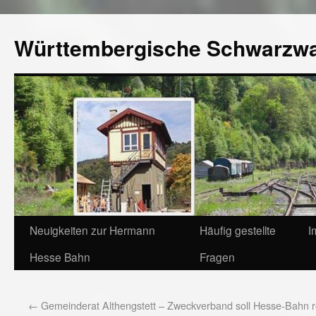
Württembergische Schwarzw
Neuigkeiten zur Hermann
Häufig gestellte
I
Hesse Bahn
Fragen
←
Gemeinderat Althengstett – Zweckverband soll Hesse-Bahn r