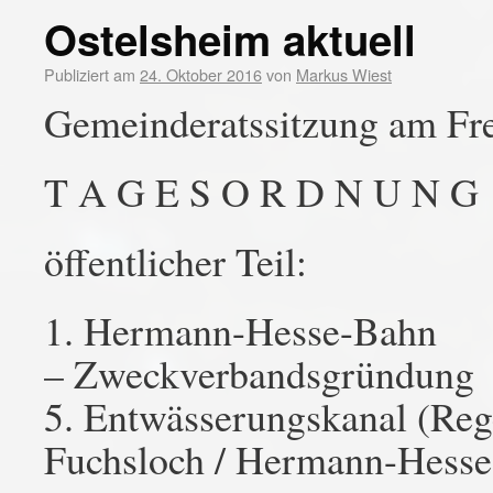
Ostelsheim aktuell
Publiziert am
24. Oktober 2016
von
Markus Wiest
Gemeinderatssitzung am Fre
T A G E S O R D N U N G
öffentlicher Teil:
1. Hermann-Hesse-Bahn
– Zweckverbandsgründung
5. Entwässerungskanal (Re
Fuchsloch / Hermann-Hesse