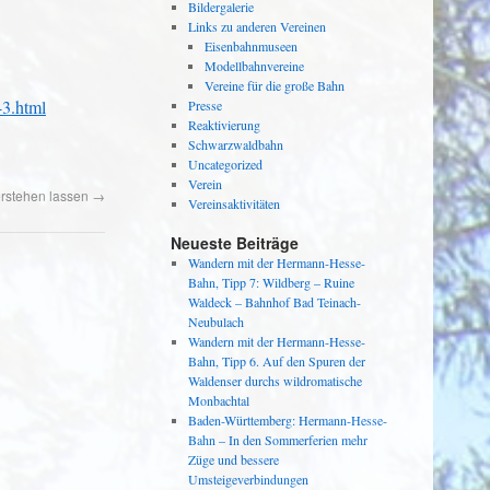
Bildergalerie
Links zu anderen Vereinen
Eisenbahnmuseen
Modellbahnvereine
Vereine für die große Bahn
43.html
Presse
Reaktivierung
Schwarzwaldbahn
Uncategorized
Verein
erstehen lassen
→
Vereinsaktivitäten
Neueste Beiträge
Wandern mit der Hermann-Hesse-
Bahn, Tipp 7: Wildberg – Ruine
Waldeck – Bahnhof Bad Teinach-
Neubulach
Wandern mit der Hermann-Hesse-
Bahn, Tipp 6. Auf den Spuren der
Waldenser durchs wildromatische
Monbachtal
Baden-Württemberg: Hermann-Hesse-
Bahn – In den Sommerferien mehr
Züge und bessere
Umsteigeverbindungen