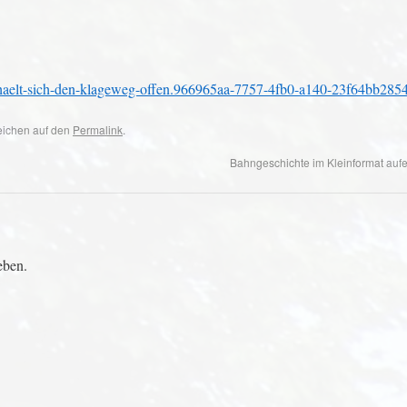
adt-haelt-sich-den-klageweg-offen.966965aa-7757-4fb0-a140-23f64bb285
zeichen auf den
Permalink
.
Bahngeschichte im Kleinformat auf
eben.