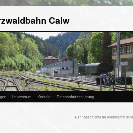
rzwaldbahn Calw
agen
Impressum
Kontakt
Datenschutzerklärung
Bahngeschichte im Kleinformat auf